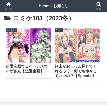
Hitomi | お漏らし
ホーム
検索
コミケ103（2023冬）
おっぱい
クンニ
超昂洗脳ウェイトレスウ
緒山がおしっこ見せてく
ルザさん【短髪企画】
れるって＋何でも命令し
ていいの？【Speed of
Sound】